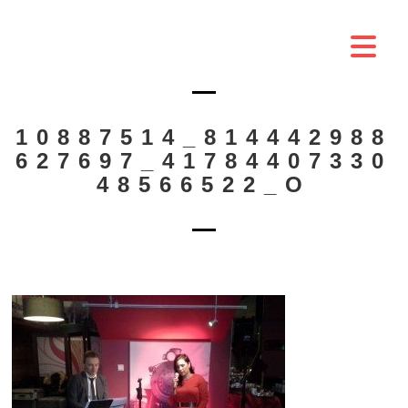
10887514_814442988
627697_41784407330
48566522_O