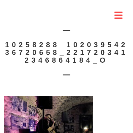
10258288_102039542
36720658_221720341
2346864184_O