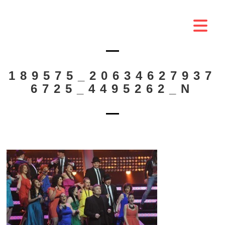
189575_20634627937
6725_4495262_N